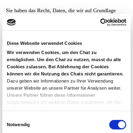
Sie haben das Recht, Daten, die wir auf Grundlage
Ihrer Einwilligung oder in Erfüllung eines Vertrags
automatisiert verarbeiten, an sich oder an einen Dritten
in einem gängigen, maschinenlesbaren Format
Diese Webseite verwendet Cookies
aushändigen zu lassen. Sofern Sie die direkte
Übertragung der Daten an einen anderen
Wir verwenden Cookies, um den Chat zu
ermöglichen. Um den Chat zu nutzen, musst du alle
Verantwortlichen verlangen, erfolgt dies nur, soweit es
Cookies zulassen.
Bei Ablehnung der Cookies
technisch machbar ist.
können wir die Nutzung des Chats nicht garantieren.
Dazu geben wir Informationen zu Ihrer Verwendung
Auskunft, Löschung und
unserer Website an unsere Partner für Analysen weiter.
Unsere Partner führen diese Informationen
Berichtigung
möglicherweise mit weiteren Daten zusammen, die Sie
ihnen bereitgestellt haben oder die sie im Rahmen Ihrer
Sie haben im Rahmen der geltenden gesetzlichen
Nutzung der Dienste gesammelt haben.
E
Bestimmungen jederzeit das Recht auf unentgeltliche
Notwendig
i
Auskunft über Ihre gespeicherten personenbezogenen
n