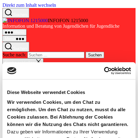
Direkt zum Inhalt wechseln
Suchen
INFOFON 1215000
Information und Beratung von Jugendlichen für Jugendliche
Menü
Menü
Suchen
Suche nach:
Suche schließen
Menü schließen
Home 👋
Verein 🏠
Diese Webseite verwendet Cookies
Konzept 📝
Mitmachen 💪
Wir verwenden Cookies, um den Chat zu
Referenzen 📰
ermöglichen. Um den Chat zu nutzen, musst du alle
Cookies zulassen.
Bei Ablehnung der Cookies
Instagram
können wir die Nutzung des Chats nicht garantieren.
Facebook
Dazu geben wir Informationen zu Ihrer Verwendung
E-Mail